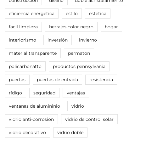
construcción
diseño
doble acristalamiento
eficiencia energética
estilo
estética
facil limpieza
herrajes color negro
hogar
interiorismo
inversión
invierno
material transparente
permaton
policarbonatto
productos pennsylvania
puertas
puertas de entrada
resistencia
rídigo
seguridad
ventajas
ventanas de alumininio
vidrio
vidrio anti-corrosión
vidrio de control solar
vidrio decorativo
vidrio doble