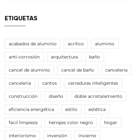
ETIQUETAS
acabados de aluminio
acrílico
aluminio
anti-corrosión
arquitectura
baño
cancel de aluminio
cancel de baño
canceleria
cancelería
cantos
cerraduras inteligentes
construcción
diseño
doble acristalamiento
eficiencia energética
estilo
estética
facil limpieza
herrajes color negro
hogar
interiorismo
inversión
invierno