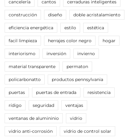
cancelería
cantos
cerraduras inteligentes
construcción
diseño
doble acristalamiento
eficiencia energética
estilo
estética
facil limpieza
herrajes color negro
hogar
interiorismo
inversión
invierno
material transparente
permaton
policarbonatto
productos pennsylvania
puertas
puertas de entrada
resistencia
rídigo
seguridad
ventajas
ventanas de alumininio
vidrio
vidrio anti-corrosión
vidrio de control solar