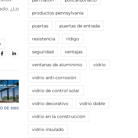
permaton
policarbonatto
ado. ¿Lo
productos pennsylvania
puertas
puertas de entrada
resistencia
rídigo
o
seguridad
ventajas
ventanas de alumininio
vidrio
vidrio anti-corrosión
vidrio de control solar
vidrio decorativo
vidrio doble
O DE 2025
vidrio en la construcción
vidrio insulado