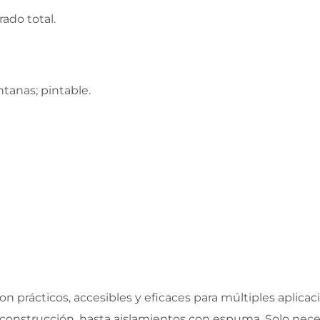
rado total.
tanas; pintable.
n prácticos, accesibles y eficaces para múltiples aplicac
 construcción, hasta aislamientos con espuma. Solo nece