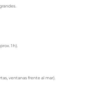
 grandes.
rox. 1 h).
as, ventanas frente al mar).