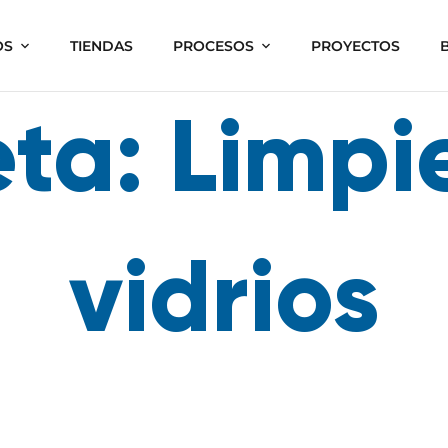
OS
TIENDAS
PROCESOS
PROYECTOS
eta:
Limpi
vidrios